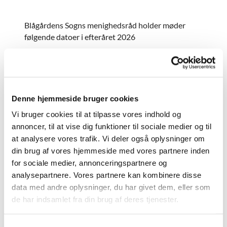
Blågårdens Sogns menighedsråd holder møder
følgende datoer i efteråret 2026
Tirsdag den 29. september kl. 18:00 i Hellig
Kors Kirke
Tirsdag den 27. oktober kl. 18:00 i Brorsons
Kirke
Denne hjemmeside bruger cookies
Tirsdag den 24. november kl. 18:00 i Hellig
Vi bruger cookies til at tilpasse vores indhold og
Kors Kirke
Tirsdag den . december kl. 18:00 i Brorsons
annoncer, til at vise dig funktioner til sociale medier og til
Kirke
at analysere vores trafik. Vi deler også oplysninger om
din brug af vores hjemmeside med vores partnere inden
for sociale medier, annonceringspartnere og
Referater fra menighedsrådsmøder afholdt i
2026:
analysepartnere. Vores partnere kan kombinere disse
data med andre oplysninger, du har givet dem, eller som
Referat 24.03.26
de har indsamlet fra din brug af deres tjenester.
Referat 24.02.26
Referat 27.01.26
S