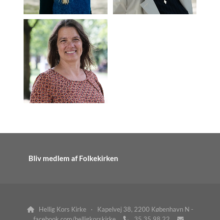
Bliv medlem af Folkekirken
Hellig Kors Kirke · Kapelvej 38, 2200 København N -

facebook.com/helligkorskirke
35 35 98 22

