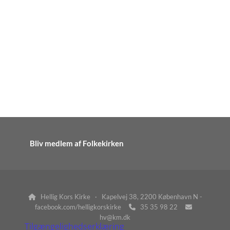
Bliv medlem af Folkekirken
Hellig Kors Kirke · Kapelvej 38, 2200 København N -

facebook.com/helligkorskirke
35 35 98 22


hv@km.dk
Tilgængelighedserklæring