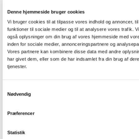
Nyheder

Denne hjemmeside bruger cookies
Vi bruger cookies til at tilpasse vores indhold og annoncer, til
funktioner til sociale medier og til at analysere vores trafik. V
også oplysninger om din brug af vores hjemmeside med vore
inden for sociale medier, annonceringspartnere og analysepa
Vores partnere kan kombinere disse data med andre oplysni
har givet dem, eller som de har indsamlet fra din brug af der
tjenester.
S
Nødvendig
a
m
t
Præferencer
y
k
k
Statistik