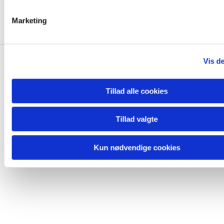
e
v
Marketing
a
l
g
Vis de
FACEBOOK
Tillad alle cookies
Tillad valgte
Kun nødvendige cookies