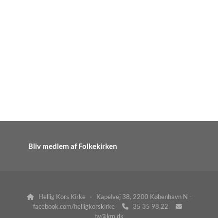
Bliv medlem af Folkekirken
Hellig Kors Kirke · Kapelvej 38, 2200 København N -

facebook.com/helligkorskirke
35 35 98 22


hv@km.dk