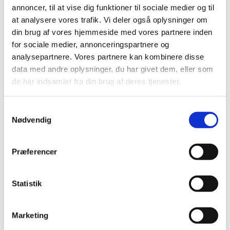
annoncer, til at vise dig funktioner til sociale medier og til
at analysere vores trafik. Vi deler også oplysninger om
din brug af vores hjemmeside med vores partnere inden
Et rum hvor sorgen kan få plads
for sociale medier, annonceringspartnere og
analysepartnere. Vores partnere kan kombinere disse
Sjælesorgssang er et nærværende og sanseligt
data med andre oplysninger, du har givet dem, eller som
rum for mennesker i sorg af alle slags. Det er en
de har indsamlet fra din brug af deres tjenester.
stemningsfuld sakral stund med
gudstjenesteelementer som fællessang,
tekstlæsning, refleksion og stilhed.
S
Nødvendig
a
Gennem enkle ritualer med lystænding og samling
m
af blomster til sorgbuketter skabes en rolig rytme,
t
Præferencer
hvor man kan være til stede med sin sorg – alene
y
og sammen med andre.
k
k
Statistik
Ved Mille Bang og Janne Mark.
e
Efter arrangementet er der mulighed for uformel
v
Marketing
samtale over kaffe og te i kirkerummet.
a