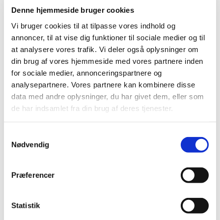
Resultatet af valg til menighedsrådet 2024
Denne hjemmeside bruger cookies
Tirsdag den 17. september blev der afholdt menigh
Vi bruger cookies til at tilpasse vores indhold og
edsrådsvalg i Blågårdens Sogn.
annoncer, til at vise dig funktioner til sociale medier og til
at analysere vores trafik. Vi deler også oplysninger om
Vi er meget glade for den store interesse og det fl
din brug af vores hjemmeside med vores partnere inden
otte fremmøde fra alle, der deltog i valget.
for sociale medier, annonceringspartnere og
analysepartnere. Vores partnere kan kombinere disse
Afstemningen blev afholdt i overensstemmelse
data med andre oplysninger, du har givet dem, eller som
med gældende regler for
de har indsamlet fra din brug af deres tjenester.
menighedsrådsvalg, og det er nu med glæde, at vi
kan
præsentere de 9 nyvalgte medlemmer af
menighedsrådet:
S
Nødvendig
a
Aksel Kaldahl Friberg
m
Jonna Birgit Høegh
t
Præferencer
Mads Frederik Erichsen
y
Pernille Moesgaard Bjørnsen
k
Kristine Kaaber Pors
k
Statistik
Jørn Arne Nielsen
e