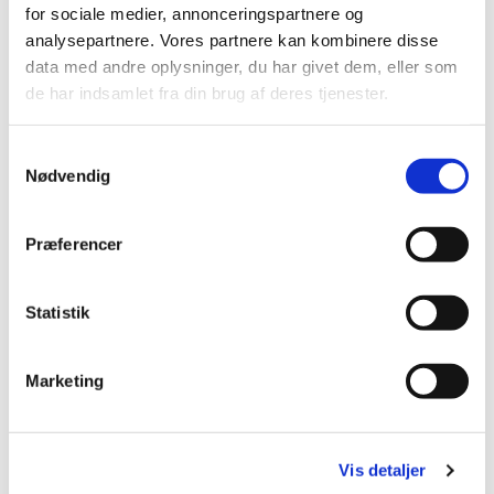
for sociale medier, annonceringspartnere og
analysepartnere. Vores partnere kan kombinere disse
data med andre oplysninger, du har givet dem, eller som
de har indsamlet fra din brug af deres tjenester.
S
Nødvendig
a
m
t
Præferencer
y
k
k
Statistik
e
v
Søndag 24. januar 2027, kl. 09:00
Marketing
a
l
www.facebook.com/helligkorskirke
g
Vis detaljer