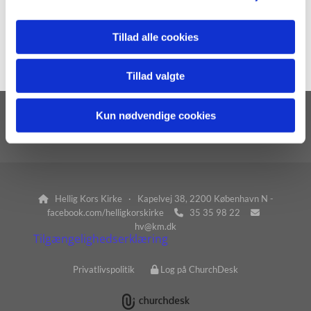
Andreas Christensen
Tillad alle cookies
Tillad valgte
Kun nødvendige cookies
Bliv medlem af Folkekirken
Hellig Kors Kirke · Kapelvej 38, 2200 København N -

facebook.com/helligkorskirke
35 35 98 22


hv@km.dk
Tilgængelighedserklæring
Privatlivspolitik
Log på ChurchDesk