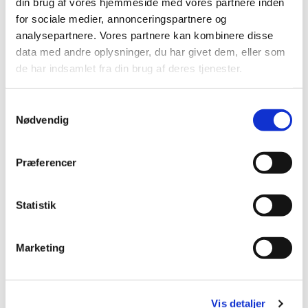
din brug af vores hjemmeside med vores partnere inden
for sociale medier, annonceringspartnere og
analysepartnere. Vores partnere kan kombinere disse
data med andre oplysninger, du har givet dem, eller som
de har indsamlet fra din brug af deres tjenester.
S
Nødvendig
a
m
t
Præferencer
y
k
k
Statistik
e
Søndag 22. november 2026, kl.
v
Marketing
a
09:00
l
g
www.facebook.com/helligkorskirke
Vis detaljer