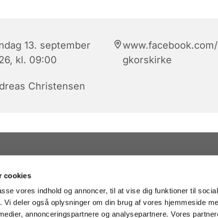
ndag 13. september
www.facebook.com/h
26, kl. 09:00
gkorskirke
dreas Christensen
 cookies
passe vores indhold og annoncer, til at vise dig funktioner til soci
fik. Vi deler også oplysninger om din brug af vores hjemmeside m
 medier, annonceringspartnere og analysepartnere. Vores partne
· Kapelvej 38, 2200 København N - facebook.com/helligkorskirke
35 35
