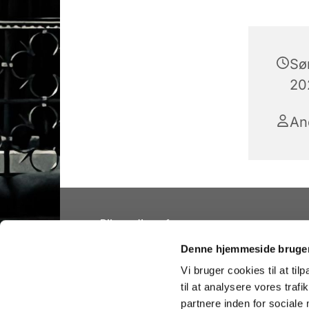
Sø
20
An
Bliv medlem af
Folkekirken
Denne hjemmeside bruger
Vi bruger cookies til at til
til at analysere vores tra
partnere inden for sociale
Hellig Kors Kirke 
