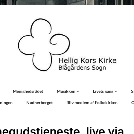
Menighedsrådet
Musikken
Livets gang
S
sningen
Nødherberget
Bliv medlem af Folkekirken
C
negudstjeneste, live via