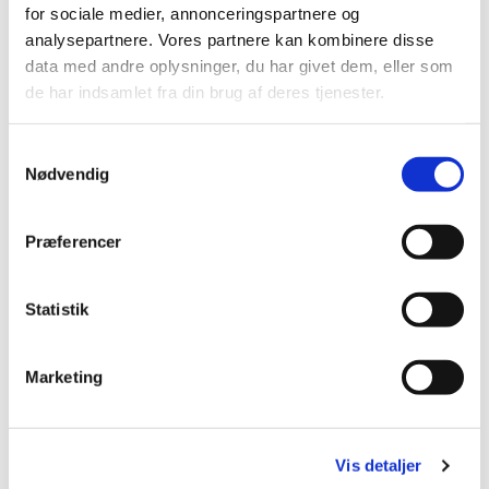
for sociale medier, annonceringspartnere og
analysepartnere. Vores partnere kan kombinere disse
data med andre oplysninger, du har givet dem, eller som
de har indsamlet fra din brug af deres tjenester.
S
Nødvendig
a
m
t
Præferencer
y
k
k
Statistik
e
v
Søndag 9. august 2026, kl. 09:00
Marketing
a
l
www.facebook.com/helligkorskirke
g
Vis detaljer