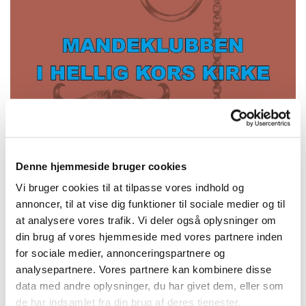
Denne hjemmeside bruger cookies
Vi bruger cookies til at tilpasse vores indhold og
annoncer, til at vise dig funktioner til sociale medier og til
Onsdag 6. januar 2027, kl. 11:00
at analysere vores trafik. Vi deler også oplysninger om
din brug af vores hjemmeside med vores partnere inden
HK Kirke, Kapelvej 38, 2200
for sociale medier, annonceringspartnere og
København N
analysepartnere. Vores partnere kan kombinere disse
data med andre oplysninger, du har givet dem, eller som
Helle fra Bespisningen
de har indsamlet fra din brug af deres tjenester.