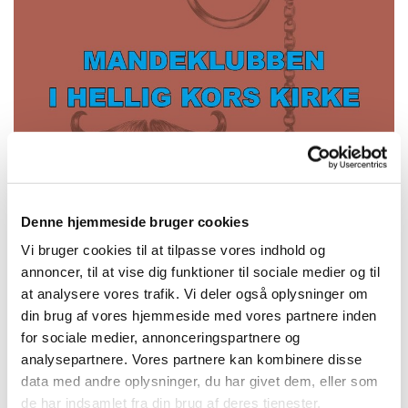
Denne hjemmeside bruger cookies
Vi bruger cookies til at tilpasse vores indhold og
annoncer, til at vise dig funktioner til sociale medier og til
Onsdag 7. oktober 2026, kl. 11:00
at analysere vores trafik. Vi deler også oplysninger om
din brug af vores hjemmeside med vores partnere inden
HK Kirke, Kapelvej 38, 2200
for sociale medier, annonceringspartnere og
København N
analysepartnere. Vores partnere kan kombinere disse
data med andre oplysninger, du har givet dem, eller som
Helle fra Bespisningen
de har indsamlet fra din brug af deres tjenester.