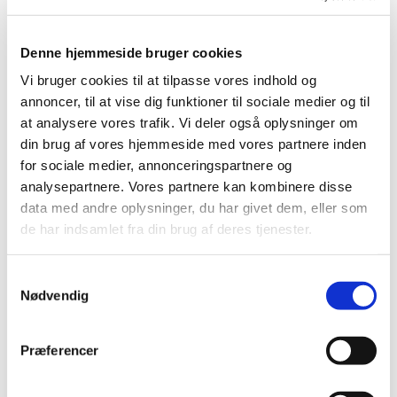
den fælles kalender.
· Sekretær for Blågårdens Sogns
Denne hjemmeside bruger cookies
Menighedssamfundsfond.
Vi bruger cookies til at tilpasse vores indhold og
annoncer, til at vise dig funktioner til sociale medier og til
· Evt. sekretæropgaver i forbindelse med
at analysere vores trafik. Vi deler også oplysninger om
projektadministration.
din brug af vores hjemmeside med vores partnere inden
· Ansvarlig for post, herunder sognepostkassen.
for sociale medier, annonceringspartnere og
analysepartnere. Vores partnere kan kombinere disse
· Diverse administrative opgaver.
data med andre oplysninger, du har givet dem, eller som
de har indsamlet fra din brug af deres tjenester.
Vi tilbyder dig:
S
Nødvendig
a
· Nyrenoveret kontor i dejlige lyse lokaler.
m
· Engagerede og dygtige kolleger.
t
Præferencer
y
· En nøglefunktion i 2 kirker med højt
k
aktivitetsniveau.