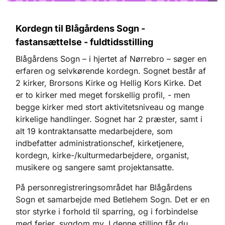
Kordegn til Blågårdens Sogn -
fastansættelse - fuldtidsstilling
Blågårdens Sogn – i hjertet af Nørrebro – søger en
erfaren og selvkørende kordegn. Sognet består af
2 kirker, Brorsons Kirke og Hellig Kors Kirke. Det
er to kirker med meget forskellig profil, - men
begge kirker med stort aktivitetsniveau og mange
kirkelige handlinger. Sognet har 2 præster, samt i
alt 19 kontraktansatte medarbejdere, som
indbefatter administrationschef, kirketjenere,
kordegn, kirke-/kulturmedarbejdere, organist,
musikere og sangere samt projektansatte.
På personregistreringsområdet har Blågårdens
Sogn et samarbejde med Betlehem Sogn. Det er en
stor styrke i forhold til sparring, og i forbindelse
med ferier, sygdom mv. I denne stilling får du