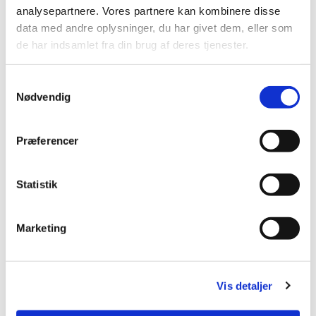
analysepartnere. Vores partnere kan kombinere disse
data med andre oplysninger, du har givet dem, eller som
Udgivet af Heidi Veicherts mandag d. 3. november
de har indsamlet fra din brug af deres tjenester.
2025 kl. 13:57.
S
Nødvendig
a
m
t
Præferencer
y
k
k
Statistik
e
v
Marketing
a
© hv
l
g
Vis detaljer
Julehjælp 2025