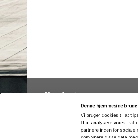
Bliv medlem af
Folkekirken
Denne hjemmeside bruger
Vi bruger cookies til at til
til at analysere vores tra
partnere inden for sociale
Hellig Kors Kirke 

Tilgængelighedserklæring
kombinere disse data med a