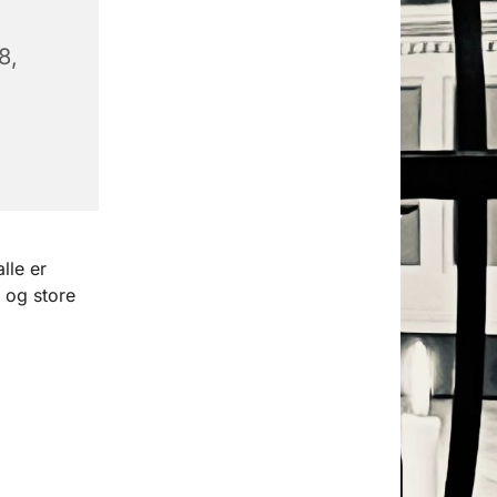
8,
lle er
 og store