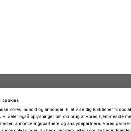
 cookies
passe vores indhold og annoncer, til at vise dig funktioner til soci
fik. Vi deler også oplysninger om din brug af vores hjemmeside m
 medier, annonceringspartnere og analysepartnere. Vores partne
· Kapelvej 38, 2200 København N - facebook.com/helligkorskirke
35 35

ndre oplysninger, du har givet dem, eller som de har indsamlet 