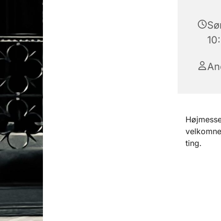
Sø
10
An
Højmesse 
velkomne 
ting.