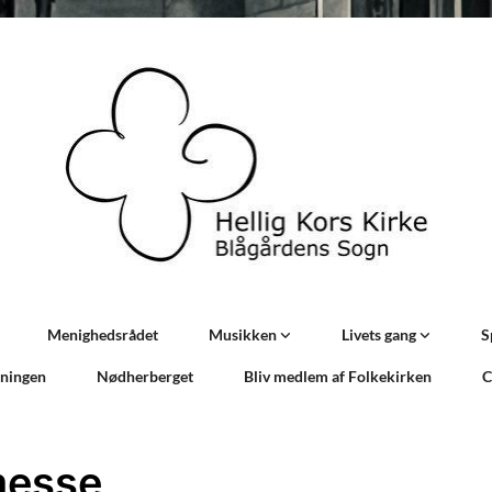
Menighedsrådet
Musikken
Livets gang
S
sningen
Nødherberget
Bliv medlem af Folkekirken
C
messe