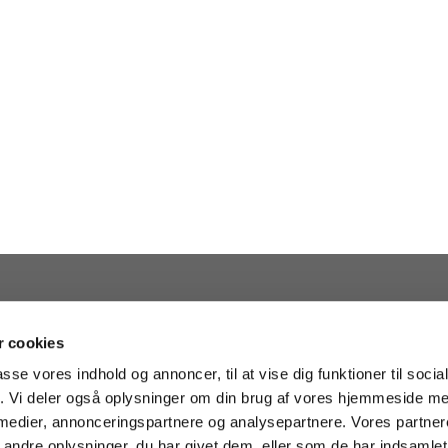
 cookies
passe vores indhold og annoncer, til at vise dig funktioner til soci
fik. Vi deler også oplysninger om din brug af vores hjemmeside m
 medier, annonceringspartnere og analysepartnere. Vores partne
· Kapelvej 38, 2200 København N - facebook.com/helligkorskirke
35 35

ndre oplysninger, du har givet dem, eller som de har indsamlet 