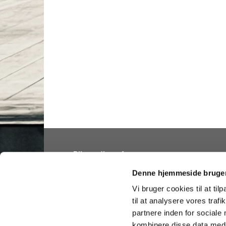
Bliv medlem af
Folkekirken
Denne hjemmeside bruger
Vi bruger cookies til at til
til at analysere vores tra
partnere inden for sociale
Hellig Kors Kirke 

Tilgængelighedserklæring
kombinere disse data med a