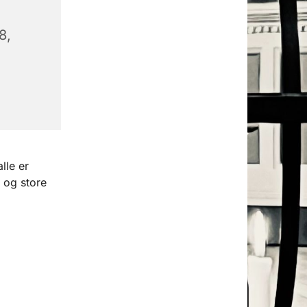
8,
lle er
 og store