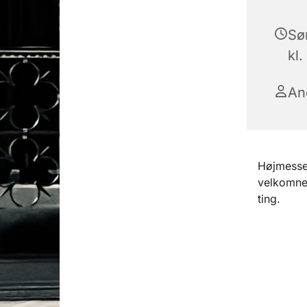
Sø
kl.
An
Højmesse 
velkomne 
ting.