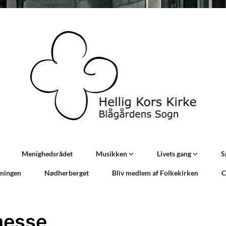
Menighedsrådet
Musikken
Livets gang
S
sningen
Nødherberget
Bliv medlem af Folkekirken
C
messe