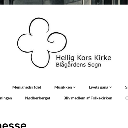
Menighedsrådet
Musikken
Livets gang
S
sningen
Nødherberget
Bliv medlem af Folkekirken
C
messe