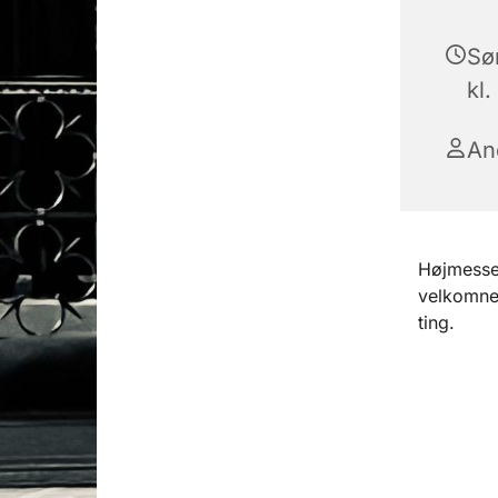
Sø
kl.
An
Højmesse 
velkomne 
ting.