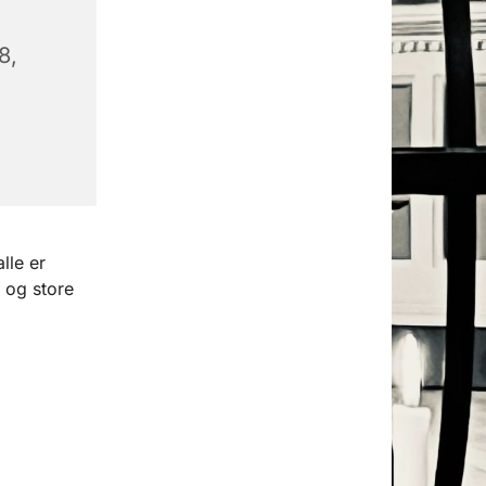
8,
lle er
 og store