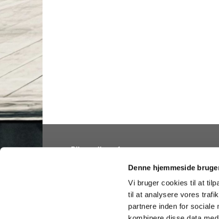
Bliv medlem af
Folkekirken
Denne hjemmeside bruger
Vi bruger cookies til at til
til at analysere vores tra
partnere inden for sociale
Hellig Kors Kirke 

Tilgængelighedserklæring
kombinere disse data med a