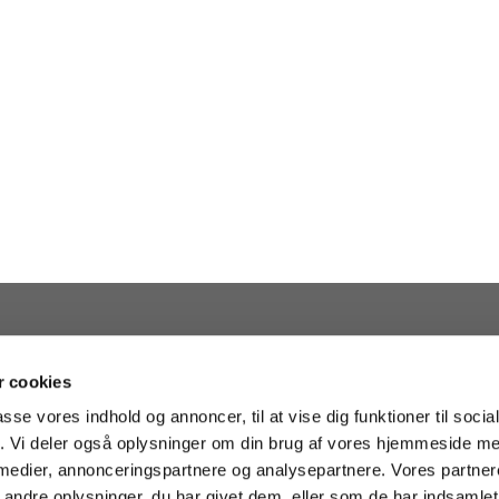
 cookies
passe vores indhold og annoncer, til at vise dig funktioner til soci
fik. Vi deler også oplysninger om din brug af vores hjemmeside m
 medier, annonceringspartnere og analysepartnere. Vores partne
· Kapelvej 38, 2200 København N - facebook.com/helligkorskirke
35 35

ndre oplysninger, du har givet dem, eller som de har indsamlet 