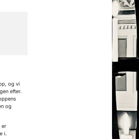
op, og vi
en efter.
roppens
en og
 er
 i.