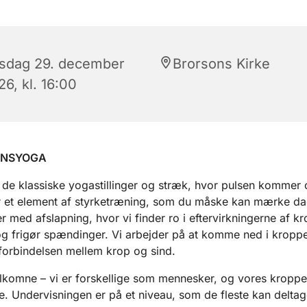
rsdag 29. december
Brorsons Kirke
6, kl. 16:00
ENSYOGA
 de klassiske yogastillinger og stræk, hvor pulsen kommer 
r et element af styrketræning, som du måske kan mærke dag
ter med afslapning, hvor vi finder ro i eftervirkningerne af k
 og frigør spændinger. Vi arbejder på at komme ned i kropp
 forbindelsen mellem krop og sind.
elkomne – vi er forskellige som mennesker, og vores kroppe
ge. Undervisningen er på et niveau, som de fleste kan deltage