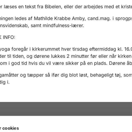
 læses en tekst fra Bibelen, eller der arbejdes med et krist
ningen ledes af Mathilde Krabbe Amby, cand.mag. i sprogp
onsvidenskab, samt mindfulness-lærer.
 INFO:
syoga
foregår i kirkerummet hver
tirsdag eftermiddag
kl.
16
.
er til tiden, og dørene lukkes 2 minutter før eller når kirken
kom i god tid hvis du vil være sikker på en plads.
Dørene åb
gamåtter og tæpper så ifør dig blot løst, behageligt tøj, so
ig i.
 cookies