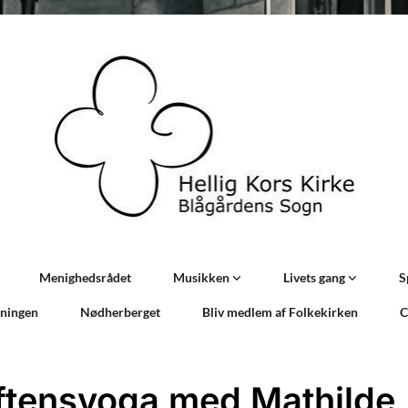
Menighedsrådet
Musikken
Livets gang
S
sningen
Nødherberget
Bliv medlem af Folkekirken
C
ftensyoga med Mathilde