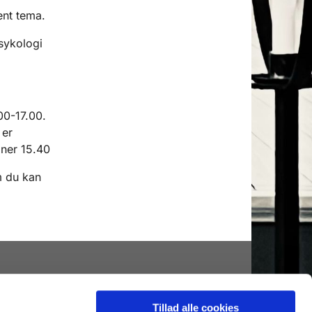
ent tema.
sykologi
0
0-
17
.
0
0.
 er
ner 15.40
m du kan
Tillad alle cookies