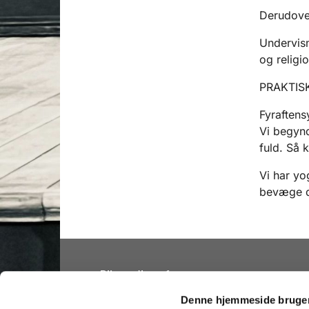
Derudover
Undervis
og religi
PRAKTISK
Fyraften
Vi begynd
fuld. Så 
Vi har yo
bevæge d
Bliv medlem af
Folkekirken
Denne hjemmeside bruger