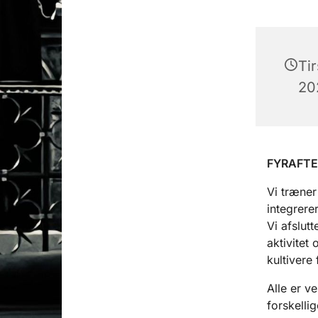
Ti
202
FYRAFT
Vi træner
integrere
Vi afslut
aktivitet
kultivere
Alle er v
forskelli