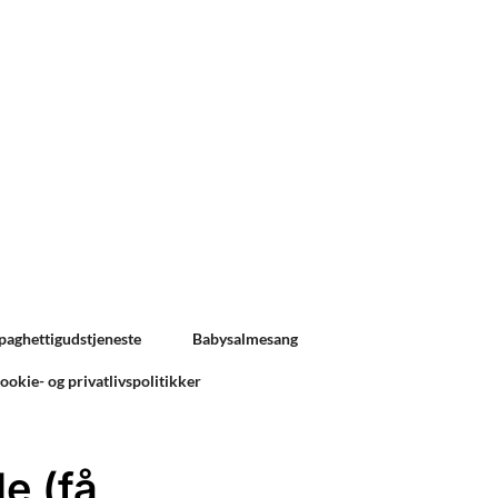
paghettigudstjeneste
Babysalmesang
ookie- og privatlivspolitikker
e (få