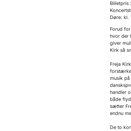
Billetpri
Koncertst
Døre: kl.
Forud for
hvor der 
giver mul
Kirk så s
Freja Kir
forstærke
musik på 
danskspr
handler o
både fly
sætter Fr
endnu mer
De to kon