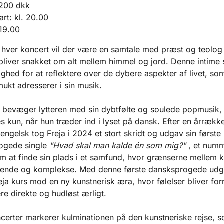
s 200 dkk
art: kl. 20.00
 19.00
 hver koncert vil der være en samtale med præst og teolog
bliver snakket om alt mellem himmel og jord. Denne intime
ighed for at reflektere over de dybere aspekter af livet, so
mukt adresserer i sin musik.
k bevæger lytteren med sin dybtfølte og soulede popmusik,
s kun, når hun træder ind i lyset på dansk. Efter en årræk
engelsk tog Freja i 2024 et stort skridt og udgav sin første
ogede single
"Hvad skal man kalde én som mig?"
, et numm
m at finde sin plads i et samfund, hvor grænserne mellem k
dende og komplekse. Med denne første dansksprogede udg
eja kurs mod en ny kunstnerisk æra, hvor følelser bliver for
e direkte og hudløst ærligt.
certer markerer kulminationen på den kunstneriske rejse, s