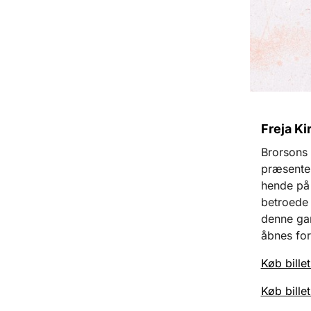
Freja Ki
Brorsons K
præsenter
hende på 
betroede 
denne gan
åbnes for
Køb billet
Køb billet