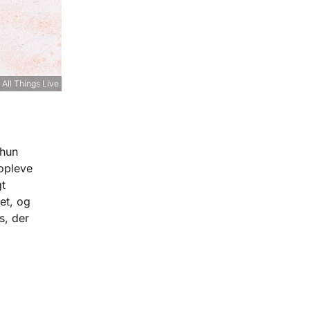
All Things Live
 hun
 opleve
t
et, og
s, der