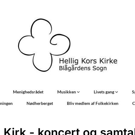
Menighedsrådet
Musikken
Livets gang
S
sningen
Nødherberget
Bliv medlem af Folkekirken
C
a Kirk - koncert og samtal