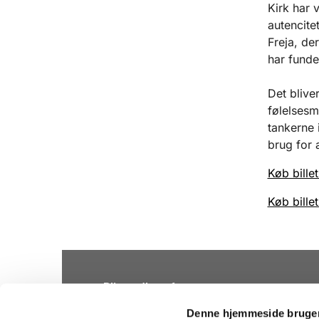
Kirk har 
autencite
Freja, de
har funde
Det blive
følelsesm
tankerne i
brug for a
Køb billet
Køb billet
Bliv medlem af
Folkekirken
Denne hjemmeside bruger