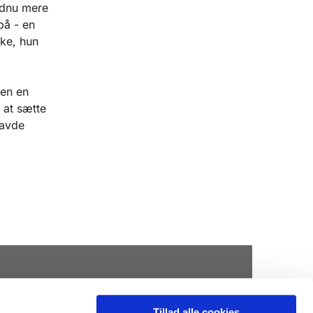
endnu mere
på - en
rke, hun
men en
 at sætte
havde
Tillad alle cookies