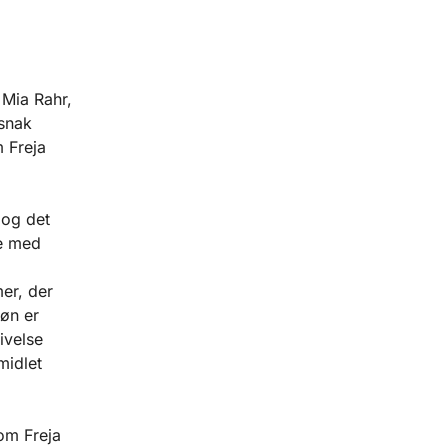
 Mia Rahr,
 snak
m Freja
 og det
ke med
er, der
øn er
ivelse
midlet
om Freja