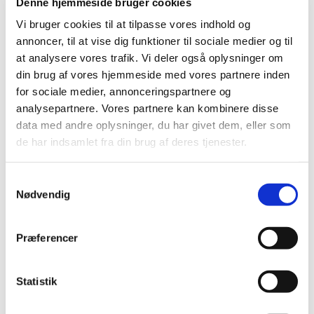
Denne hjemmeside bruger cookies
Vi bruger cookies til at tilpasse vores indhold og
annoncer, til at vise dig funktioner til sociale medier og til
#
AKTUELT
at analysere vores trafik. Vi deler også oplysninger om
din brug af vores hjemmeside med vores partnere inden
for sociale medier, annonceringspartnere og
Udgivet af Heidi Veicherts onsdag d. 10. april
analysepartnere. Vores partnere kan kombinere disse
2024 kl. 09:01.
data med andre oplysninger, du har givet dem, eller som
de har indsamlet fra din brug af deres tjenester.
S
Nødvendig
a
m
t
Præferencer
y
k
k
Statistik
e
© hv