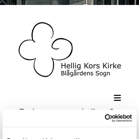
Er du vores nye kollega? -
Ansøgningsfristen er
overskredet