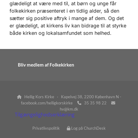
glædeligt at være med til, at børn og unge får
folkekirken præsenteret i en tidlig alder, så den
sætter sig positive aftryk i mange af dem. Og det
er glædeligt, at kirkens liv kan bidrage til at styrke
både kirken og lokalsamfundet som helhed.
Bliv medlem af Folkekirken
Hellig Kors Kirke · Kapelvej 38, 2200 København N -

facebook.com/helligkorskirke
35 35 98 22


hv@km.dk
Tilgængelighedserklæring
Privatlivspolitik
Log på ChurchDesk