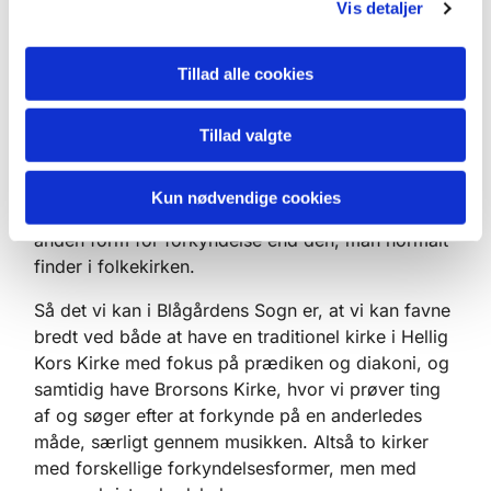
Vis detaljer
lave kirke på en anderledes måde. En måde, der
adskiller sig fra den mere traditionelle.
Tillad alle cookies
I Brorsons Kirke laver vi for eksempel store
jazzmesser og har en musisk eksperimentel profil.
Ved at være en kirke, der afviger fra det mere
Tillad valgte
traditionelle, favner vi nogle mennesker, der måske
ikke normalt ville søge kirken, men som nu finder
Kun nødvendige cookies
mening i at komme i kirkerummet og høre en
anden form for forkyndelse end den, man normalt
finder i folkekirken.
Så det vi kan i Blågårdens Sogn er, at vi kan favne
bredt ved både at have en traditionel kirke i Hellig
Kors Kirke med fokus på prædiken og diakoni, og
samtidig have Brorsons Kirke, hvor vi prøver ting
af og søger efter at forkynde på en anderledes
måde, særligt gennem musikken. Altså to kirker
med forskellige forkyndelsesformer, men med