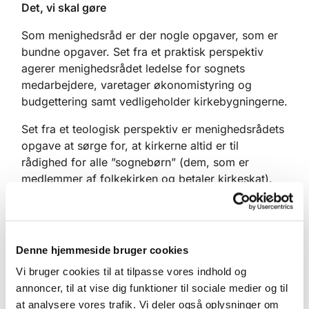
Det, vi skal gøre
Som menighedsråd er der nogle opgaver, som er
bundne opgaver. Set fra et praktisk perspektiv
agerer menighedsrådet ledelse for sognets
medarbejdere, varetager økonomistyring og
budgettering samt vedligeholder kirkebygningerne.
Set fra et teologisk perspektiv er menighedsrådets
opgave at sørge for, at kirkerne altid er til
rådighed for alle ”sognebørn” (dem, som er
medlemmer af folkekirken og betaler kirkeskat).
De skal kunne betjenes med for eksempel
gudstjeneste, dåb, vielse og begravelse eller
bisættelse.
Denne hjemmeside bruger cookies
Et menighedsråd er repræsentant for menigheden
Vi bruger cookies til at tilpasse vores indhold og
og har som sin fornemmeste opgave at sørge for,
annoncer, til at vise dig funktioner til sociale medier og til
at kirkelig betjening af menigheden altid kan ske,
at analysere vores trafik. Vi deler også oplysninger om
samt at der altid er gode vilkår for, at evangeliet