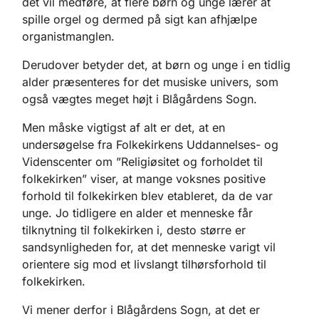
det vil medføre, at flere børn og unge lærer at
spille orgel og dermed på sigt kan afhjælpe
organistmanglen.
Derudover betyder det, at børn og unge i en tidlig
alder præsenteres for det musiske univers, som
også vægtes meget højt i Blågårdens Sogn.
Men måske vigtigst af alt er det, at en
undersøgelse fra Folkekirkens Uddannelses- og
Videnscenter om ”Religiøsitet og forholdet til
folkekirken” viser, at mange voksnes positive
forhold til folkekirken blev etableret, da de var
unge. Jo tidligere en alder et menneske får
tilknytning til folkekirken i, desto større er
sandsynligheden for, at det menneske varigt vil
orientere sig mod et livslangt tilhørsforhold til
folkekirken.
Vi mener derfor i Blågårdens Sogn, at det er