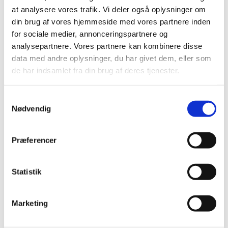
at analysere vores trafik. Vi deler også oplysninger om
#
AKTUELT
din brug af vores hjemmeside med vores partnere inden
for sociale medier, annonceringspartnere og
analysepartnere. Vores partnere kan kombinere disse
Udgivet af Heidi Veicherts fredag d. 1. december
data med andre oplysninger, du har givet dem, eller som
2023 kl. 15:17.
de har indsamlet fra din brug af deres tjenester.
S
Nødvendig
a
m
BABYSALMESANG - NYE HOLD TIL JANUAR
t
Præferencer
Der er åbnet for tilmelding til en ny
y
omgang babysalmesang.
k
k
Statistik
Vi starter nye hold op mandag den 8. januar 2024
e
ved underviser Therese Fabricius.
v
Marketing
a
Hold 1 kl. 10:00 - for børn 2-7 mdr. - TILMELDING
l
VIA LINKET:
https://forms.churchdesk.com/f...