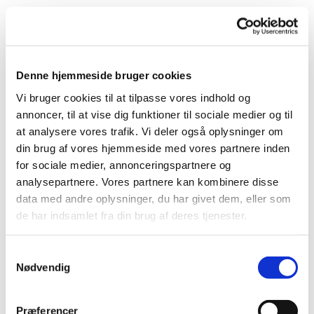
Udgivet af Heidi Veicherts torsdag d. 9. november
2023 kl. 13:51.
Denne hjemmeside bruger cookies
Vi bruger cookies til at tilpasse vores indhold og
annoncer, til at vise dig funktioner til sociale medier og til
at analysere vores trafik. Vi deler også oplysninger om
din brug af vores hjemmeside med vores partnere inden
for sociale medier, annonceringspartnere og
analysepartnere. Vores partnere kan kombinere disse
data med andre oplysninger, du har givet dem, eller som
de har indsamlet fra din brug af deres tjenester.
S
Nødvendig
a
m
Julehjælp 2023 - ansøg nu
t
Præferencer