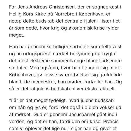
For Jens Andreas Christensen, der er sognepræst i
Hellig Kors Kirke på Nørrebro i København, er
netop dette budskab det centrale i julen – især i et
år som dette, hvor krig og økonomisk krise fylder
meget.
Han har gennem sit tidligere arbejde som feltpræst
og nu orlogspræst mærket bekymring og frygt i
det mest ekstreme sammenhænge blandt udsendte
soldater. Men også nu, hvor han befinder sig midt i
København, gør disse svære følelser sig gældende
blandt de mennesker, han møder, fortæller han. Og
så er det, at julens budskab bliver ekstra aktuelt.
”I år er det meget tydeligt, hvad julens budskab
om håb og lys er, fordi det også i biblen vokser ud
af mørket. Gud er gennem Jesusbarnet gået ind i
verden, og det er han, fordi den er i krise. Præcis
som vi oplever det lige nu,” siger han og giver et