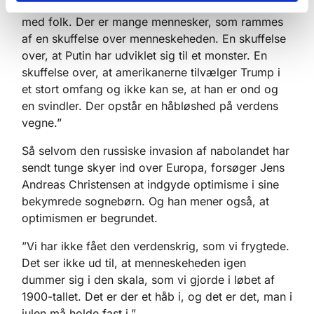
”Jeg får ofte brug for min optimisme, når jeg taler
med folk. Der er mange mennesker, som rammes
af en skuffelse over menneskeheden. En skuffelse
over, at Putin har udviklet sig til et monster. En
skuffelse over, at amerikanerne tilvælger Trump i
et stort omfang og ikke kan se, at han er ond og
en svindler. Der opstår en håbløshed på verdens
vegne.”
Så selvom den russiske invasion af nabolandet har
sendt tunge skyer ind over Europa, forsøger Jens
Andreas Christensen at indgyde optimisme i sine
bekymrede sognebørn. Og han mener også, at
optimismen er begrundet.
”Vi har ikke fået den verdenskrig, som vi frygtede.
Det ser ikke ud til, at menneskeheden igen
dummer sig i den skala, som vi gjorde i løbet af
1900-tallet. Det er der et håb i, og det er det, man i
julen må holde fast i.”