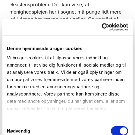
eksistensproblem. Der kan vi se, at
menighedsplejen her i sognet må punge lidt mere
ud i denne her sæson end vanligt. Og antallet af
julekurve, som vi deler ud, er også blevet øget
betragteligt i år,” Jens Andreas Christensen.
Selvom de nære problemer i udgangspunktet
Denne hjemmeside bruger cookies
handler om det rent materielle, er de større end
Vi bruger cookies til at tilpasse vores indhold og
som så. For legemlig og sjælelig nød hænger
annoncer, til at vise dig funktioner til sociale medier og til
sammen, mener han.
at analysere vores trafik. Vi deler også oplysninger om
”Man kommer til præsten og siger, at nu kan jeg
din brug af vores hjemmeside med vores partnere inden
ikke få tingene til at hænge sammen, jeg kan ikke
for sociale medier, annonceringspartnere og
betale mine regninger, og det sætter sig på mit
analysepartnere. Vores partnere kan kombinere disse
selvværd- og billede.”
data med andre oplysninger, du har givet dem, eller som
de har indsamlet fra din brug af deres tjenester.
Når håbløsheden i en svær økonomisk tid
overstiger et sognebarn, tager sognepræsten som
S
det naturligste det kristne budskab med sig ind i
Nødvendig
a
samtalen. For netop her handler det, som han