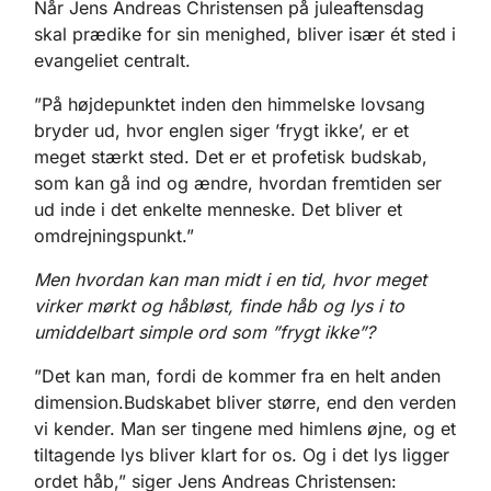
Når Jens Andreas Christensen på juleaftensdag
skal prædike for sin menighed, bliver især ét sted i
evangeliet centralt.
”På højdepunktet inden den himmelske lovsang
bryder ud, hvor englen siger ’frygt ikke’, er et
meget stærkt sted. Det er et profetisk budskab,
som kan gå ind og ændre, hvordan fremtiden ser
ud inde i det enkelte menneske. Det bliver et
omdrejningspunkt.”
Men hvordan kan man midt i en tid, hvor meget
virker mørkt og håbløst, finde håb og lys i to
umiddelbart simple ord som ”frygt ikke”?
”Det kan man, fordi de kommer fra en helt anden
dimension.Budskabet bliver større, end den verden
vi kender. Man ser tingene med himlens øjne, og et
tiltagende lys bliver klart for os. Og i det lys ligger
ordet håb,” siger Jens Andreas Christensen: