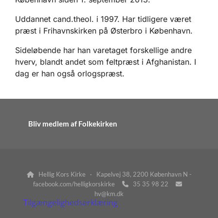
Uddannet cand.theol. i 1997. Har tidligere været
præst i Frihavnskirken på Østerbro i København.
Sideløbende har han varetaget forskellige andre
hverv, blandt andet som feltpræst i Afghanistan. I
dag er han også orlogspræst.
Bliv medlem af Folkekirken
Hellig Kors Kirke · Kapelvej 38, 2200 København N -

facebook.com/helligkorskirke
35 35 98 22


hv@km.dk
Tilgængelighedserklæring