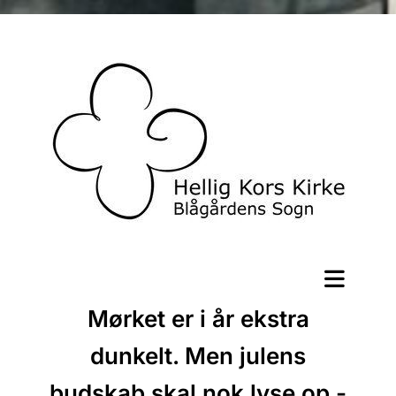
Mørket er i år ekstra
dunkelt. Men julens
budskab skal nok lyse op -