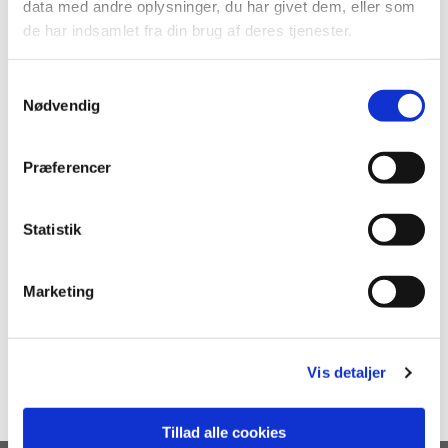
data med andre oplysninger, du har givet dem, eller som
de har indsamlet fra din brug af deres tjenester.
S
Nødvendig
a
m
t
Præferencer
y
k
k
Statistik
e
v
Marketing
a
l
Tirsdag 1. september 2026, kl. 12:00
g
Vis detaljer
Tillad alle cookies