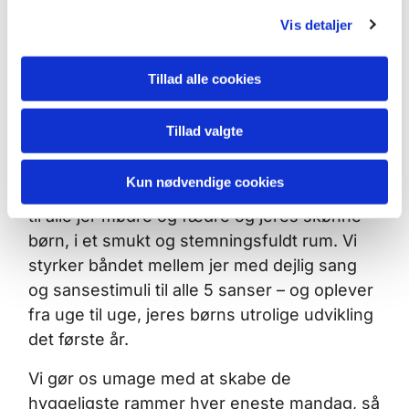
g
Vis detaljer
Hvad er Babysalmesang:
Tillad alle cookies
Kom og giv dig selv og din baby lidt ro i
Tillad valgte
hjerte og sind
I Hellig Kors Kirke på Nørrebro skaber vi
Kun nødvendige cookies
hver mandag en meningsfuld barselsboble
til alle jer mødre og fædre og jeres skønne
børn, i et smukt og stemningsfuldt rum. Vi
styrker båndet mellem jer med dejlig sang
og sansestimuli til alle 5 sanser – og oplever
fra uge til uge, jeres børns utrolige udvikling
det første år.
Vi gør os umage med at skabe de
hyggeligste rammer hver eneste mandag, så