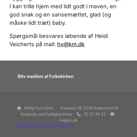
I kan trille hjem med lidt godt i maven, en
god snak og en sansemættet, glad (og
måske lidt træt) baby.
Spørgsmål besvares løbende af Heidi
Veicherts på mail:
hv@km.dk
Bliv medlem af Folkekirken
Hellig Kors Kirke · Kapelvej 38, 2200 København N -

facebook.com/helligkorskirke
35 35 98 22


hv@km.dk
Tilgængelighedserklæring